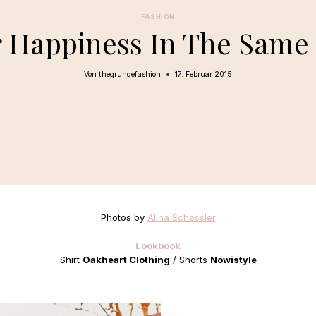
FASHION
 Happiness In The Same P
Von
thegrungefashion
17. Februar 2015
Photos by
Alina Schessler
Lookbook
Shirt
Oakheart Clothing
/ Shorts
Nowistyle