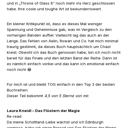
und in „Throne of Glass 6“ noch mehr ins Herz geschlossen
habe. Ihre coole und toughe Art ist bewundernswert.
Ein kleiner Kritikpunkt ist, dass es dieses Mal weniger
Spannung und Geheimnisse gab, was im Vergleich zu den
vorherigen Bänden auffiel. Vielleicht lag das auch an der
Länge. Das Fehlen von Aelin, Rowan und Co. hat mich minimal
traurig gestimmt, da dieses Buch hauptsächlich um Chaol
kreist. Obwohl ich das Buch genossen habe, bin ich noch nicht
bereit für das Finale und den letzten Band der Reihe. Dann ist
es nämlich einfach vorbei und das kann ich emotional einfach
noch nicht 😂
Für mich ist und bleibt TOG einfach in den Top 3 der besten
Buchreihen.
Dieser Teil bekommt
4,5 von 5 Sterne von mir.
Laura Kneidl – Das Flüstern der Magie
Re-read
Da meine Schottland-Liebe wächst und ich Edinburgh
vermisse, habe ich einen Reread von Das Flüstern der Magie