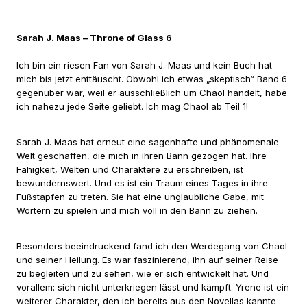
Sarah J. Maas – Throne of Glass 6
Ich bin ein riesen Fan von Sarah J. Maas und kein Buch hat
mich bis jetzt enttäuscht. Obwohl ich etwas „skeptisch“ Band 6
gegenüber war, weil er ausschließlich um Chaol handelt, habe
ich nahezu jede Seite geliebt. Ich mag Chaol ab Teil 1!
Sarah J. Maas hat erneut eine sagenhafte und phänomenale
Welt geschaffen, die mich in ihren Bann gezogen hat. Ihre
Fähigkeit, Welten und Charaktere zu erschreiben, ist
bewundernswert. Und es ist ein Traum eines Tages in ihre
Fußstapfen zu treten. Sie hat eine unglaubliche Gabe, mit
Wörtern zu spielen und mich voll in den Bann zu ziehen.
Besonders beeindruckend fand ich den Werdegang von Chaol
und seiner Heilung. Es war faszinierend, ihn auf seiner Reise
zu begleiten und zu sehen, wie er sich entwickelt hat. Und
vorallem: sich nicht unterkriegen lässt und kämpft. Yrene ist ein
weiterer Charakter, den ich bereits aus den Novellas kannte