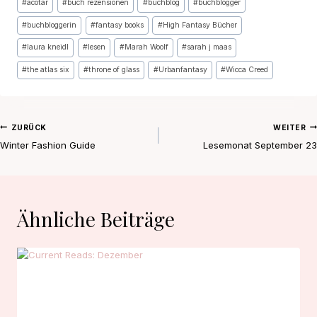
#
acotar
#
buch rezensionen
#
buchblog
#
buchblogger
#
buchbloggerin
#
fantasy books
#
High Fantasy Bücher
#
laura kneidl
#
lesen
#
Marah Woolf
#
sarah j maas
#
the atlas six
#
throne of glass
#
Urbanfantasy
#
Wicca Creed
Beitragsnavigation
ZURÜCK
WEITER
Winter Fashion Guide
Lesemonat September 23
Ähnliche Beiträge