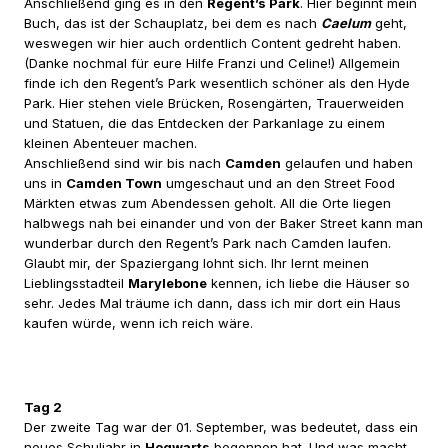
Anschließend ging es in den
Regent’s Park
. Hier beginnt mein
Buch, das ist der Schauplatz, bei dem es nach
Caelum
geht,
weswegen wir hier auch ordentlich Content gedreht haben.
(Danke nochmal für eure Hilfe Franzi und Celine!) Allgemein
finde ich den Regent’s Park wesentlich schöner als den Hyde
Park. Hier stehen viele Brücken, Rosengärten, Trauerweiden
und Statuen, die das Entdecken der Parkanlage zu einem
kleinen Abenteuer machen.
Anschließend sind wir bis nach
Camden
gelaufen und haben
uns in
Camden Town
umgeschaut und an den Street Food
Märkten etwas zum Abendessen geholt. All die Orte liegen
halbwegs nah bei einander und von der Baker Street kann man
wunderbar durch den Regent’s Park nach Camden laufen.
Glaubt mir, der Spaziergang lohnt sich. Ihr lernt meinen
Lieblingsstadteil
Marylebone
kennen, ich liebe die Häuser so
sehr. Jedes Mal träume ich dann, dass ich mir dort ein Haus
kaufen würde, wenn ich reich wäre.
Tag 2
Der zweite Tag war der 01. September, was bedeutet, dass ein
neues Schuljahr in
Hogwarts
begonnen hat. Und was macht