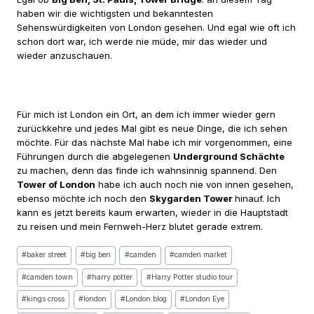
haben wir die wichtigsten und bekanntesten
Sehenswürdigkeiten von London gesehen. Und egal wie oft ich
schon dort war, ich werde nie müde, mir das wieder und
wieder anzuschauen.
Für mich ist London ein Ort, an dem ich immer wieder gern
zurückkehre und jedes Mal gibt es neue Dinge, die ich sehen
möchte. Für das nächste Mal habe ich mir vorgenommen, eine
Führungen durch die abgelegenen
Underground Schächte
zu machen, denn das finde ich wahnsinnig spannend. Den
Tower of London
habe ich auch noch nie von innen gesehen,
ebenso möchte ich noch den
Skygarden Tower
hinauf. Ich
kann es jetzt bereits kaum erwarten, wieder in die Hauptstadt
zu reisen und mein Fernweh-Herz blutet gerade extrem.
Schlagworte:
#
baker street
#
big ben
#
camden
#
camden market
#
camden town
#
harry potter
#
Harry Potter studio tour
#
kings cross
#
london
#
London blog
#
London Eye