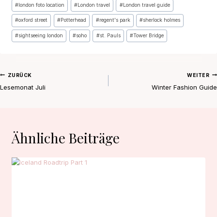
#
london foto location
#
London travel
#
London travel guide
#
oxford street
#
Potterhead
#
regent's park
#
sherlock holmes
#
sightseeing london
#
soho
#
st. Pauls
#
Tower Bridge
Beitragsnavigation
ZURÜCK
WEITER
Lesemonat Juli
Winter Fashion Guide
Ähnliche Beiträge