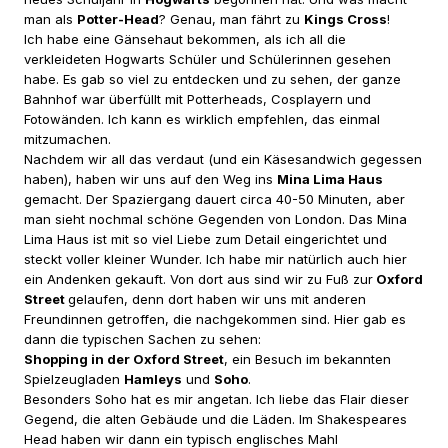
man als
Potter-Head
? Genau, man fährt zu
Kings Cross
!
Ich habe eine Gänsehaut bekommen, als ich all die
verkleideten Hogwarts Schüler und Schülerinnen gesehen
habe. Es gab so viel zu entdecken und zu sehen, der ganze
Bahnhof war überfüllt mit Potterheads, Cosplayern und
Fotowänden. Ich kann es wirklich empfehlen, das einmal
mitzumachen.
Nachdem wir all das verdaut (und ein Käsesandwich gegessen
haben), haben wir uns auf den Weg ins
Mina Lima Haus
gemacht. Der Spaziergang dauert circa 40-50 Minuten, aber
man sieht nochmal schöne Gegenden von London. Das Mina
Lima Haus ist mit so viel Liebe zum Detail eingerichtet und
steckt voller kleiner Wunder. Ich habe mir natürlich auch hier
ein Andenken gekauft. Von dort aus sind wir zu Fuß zur
Oxford
Street
gelaufen, denn dort haben wir uns mit anderen
Freundinnen getroffen, die nachgekommen sind. Hier gab es
dann die typischen Sachen zu sehen:
Shopping in der Oxford Street
, ein Besuch im bekannten
Spielzeugladen
Hamleys
und
Soho
.
Besonders Soho hat es mir angetan. Ich liebe das Flair dieser
Gegend, die alten Gebäude und die Läden. Im Shakespeares
Head haben wir dann ein typisch englisches Mahl