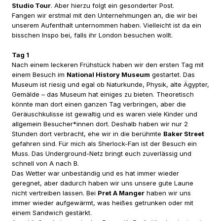
Studio Tour
. Aber hierzu folgt ein gesonderter Post.
Fangen wir erstmal mit den Unternehmungen an, die wir bei
unserem Aufenthalt unternommen haben. Vielleicht ist da ein
bisschen Inspo bei, falls ihr London besuchen wollt.
Tag 1
Nach einem leckeren Frühstück haben wir den ersten Tag mit
einem Besuch im
National History Museum
gestartet. Das
Museum ist riesig und egal ob Naturkunde, Physik, alte Ägypter,
Gemälde – das Museum hat einiges zu bieten. Theoretisch
könnte man dort einen ganzen Tag verbringen, aber die
Geräuschkulisse ist gewaltig und es waren viele Kinder und
allgemein Besucher*innen dort. Deshalb haben wir nur 2
Stunden dort verbracht, ehe wir in die berühmte
Baker Street
gefahren sind. Für mich als Sherlock-Fan ist der Besuch ein
Muss. Das Underground-Netz bringt euch zuverlässig und
schnell von A nach B.
Das Wetter war unbeständig und es hat immer wieder
geregnet, aber dadurch haben wir uns unsere gute Laune
nicht vertreiben lassen. Bei
Pret A Manger
haben wir uns
immer wieder aufgewärmt, was heißes getrunken oder mit
einem Sandwich gestärkt.