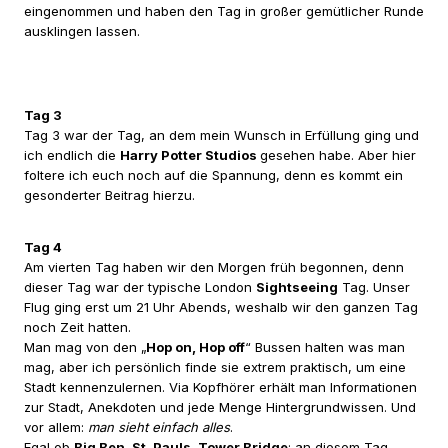
eingenommen und haben den Tag in großer gemütlicher Runde
ausklingen lassen.
Tag 3
Tag 3 war der Tag, an dem mein Wunsch in Erfüllung ging und
ich endlich die
Harry Potter Studios
gesehen habe. Aber hier
foltere ich euch noch auf die Spannung, denn es kommt ein
gesonderter Beitrag hierzu.
Tag 4
Am vierten Tag haben wir den Morgen früh begonnen, denn
dieser Tag war der typische London
Sightseeing
Tag. Unser
Flug ging erst um 21 Uhr Abends, weshalb wir den ganzen Tag
noch Zeit hatten.
Man mag von den „
Hop on, Hop off
“ Bussen halten was man
mag, aber ich persönlich finde sie extrem praktisch, um eine
Stadt kennenzulernen. Via Kopfhörer erhält man Informationen
zur Stadt, Anekdoten und jede Menge Hintergrundwissen. Und
vor allem:
man sieht einfach alles
.
Egal ob
Big Ben, St. Pauls, Tower Bridge
: an diesem Tag