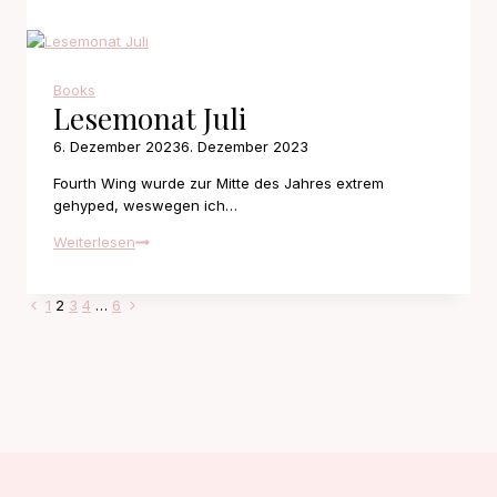
23
Books
Lesemonat Juli
6. Dezember 2023
6. Dezember 2023
Fourth Wing wurde zur Mitte des Jahres extrem
gehyped, weswegen ich…
Lesemonat
Weiterlesen
Juli
Seitennavigation
Vorherige
Nächste
1
2
3
4
…
6
Seite
Seite