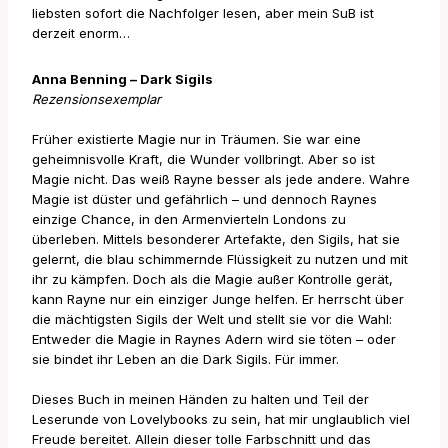
liebsten sofort die Nachfolger lesen, aber mein SuB ist
derzeit enorm…
Anna Benning – Dark Sigils
Rezensionsexemplar
Früher existierte Magie nur in Träumen. Sie war eine
geheimnisvolle Kraft, die Wunder vollbringt. Aber so ist
Magie nicht. Das weiß Rayne besser als jede andere. Wahre
Magie ist düster und gefährlich – und dennoch Raynes
einzige Chance, in den Armenvierteln Londons zu
überleben. Mittels besonderer Artefakte, den Sigils, hat sie
gelernt, die blau schimmernde Flüssigkeit zu nutzen und mit
ihr zu kämpfen. Doch als die Magie außer Kontrolle gerät,
kann Rayne nur ein einziger Junge helfen. Er herrscht über
die mächtigsten Sigils der Welt und stellt sie vor die Wahl:
Entweder die Magie in Raynes Adern wird sie töten – oder
sie bindet ihr Leben an die Dark Sigils. Für immer.
Dieses Buch in meinen Händen zu halten und Teil der
Leserunde von Lovelybooks zu sein, hat mir unglaublich viel
Freude bereitet. Allein dieser tolle Farbschnitt und das