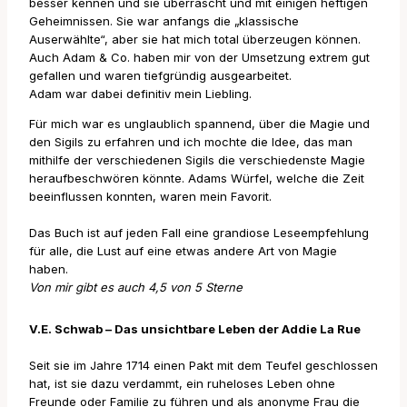
besser kennen und sie überrascht und mit einigen heftigen
Geheimnissen. Sie war anfangs die „klassische
Auserwählte“, aber sie hat mich total überzeugen können.
Auch Adam & Co. haben mir von der Umsetzung extrem gut
gefallen und waren tiefgründig ausgearbeitet.
Adam war dabei definitiv mein Liebling.
Für mich war es unglaublich spannend, über die Magie und
den Sigils zu erfahren und ich mochte die Idee, das man
mithilfe der verschiedenen Sigils die verschiedenste Magie
heraufbeschwören könnte. Adams Würfel, welche die Zeit
beeinflussen konnten, waren mein Favorit.
Das Buch ist auf jeden Fall eine grandiose Leseempfehlung
für alle, die Lust auf eine etwas andere Art von Magie
haben.
Von mir gibt es auch 4,5 von 5 Sterne
V.E. Schwab – Das unsichtbare Leben der Addie La Rue
Seit sie im Jahre 1714 einen Pakt mit dem Teufel geschlossen
hat, ist sie dazu verdammt, ein ruheloses Leben ohne
Freunde oder Familie zu führen und als anonyme Frau die