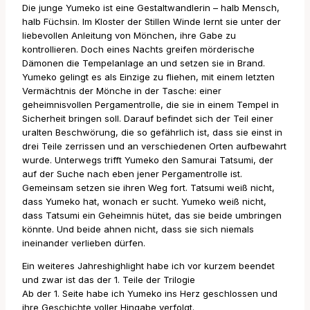
Die junge Yumeko ist eine Gestaltwandlerin – halb Mensch,
halb Füchsin. Im Kloster der Stillen Winde lernt sie unter der
liebevollen Anleitung von Mönchen, ihre Gabe zu
kontrollieren. Doch eines Nachts greifen mörderische
Dämonen die Tempelanlage an und setzen sie in Brand.
Yumeko gelingt es als Einzige zu fliehen, mit einem letzten
Vermächtnis der Mönche in der Tasche: einer
geheimnisvollen Pergamentrolle, die sie in einem Tempel in
Sicherheit bringen soll. Darauf befindet sich der Teil einer
uralten Beschwörung, die so gefährlich ist, dass sie einst in
drei Teile zerrissen und an verschiedenen Orten aufbewahrt
wurde. Unterwegs trifft Yumeko den Samurai Tatsumi, der
auf der Suche nach eben jener Pergamentrolle ist.
Gemeinsam setzen sie ihren Weg fort. Tatsumi weiß nicht,
dass Yumeko hat, wonach er sucht. Yumeko weiß nicht,
dass Tatsumi ein Geheimnis hütet, das sie beide umbringen
könnte. Und beide ahnen nicht, dass sie sich niemals
ineinander verlieben dürfen.
Ein weiteres Jahreshighlight habe ich vor kurzem beendet
und zwar ist das der 1. Teile der Trilogie
Ab der 1. Seite habe ich Yumeko ins Herz geschlossen und
ihre Geschichte voller Hingabe verfolgt.