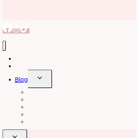
Autorin
Meine Bücher
Untermenü
Blog
Umschalten
interior
Books
fashion
beauty
travel