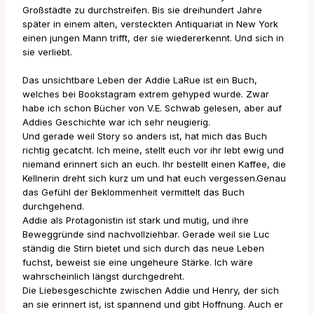
Großstädte zu durchstreifen. Bis sie dreihundert Jahre
später in einem alten, versteckten Antiquariat in New York
einen jungen Mann trifft, der sie wiedererkennt. Und sich in
sie verliebt.
Das unsichtbare Leben der Addie LaRue ist ein Buch,
welches bei Bookstagram extrem gehyped wurde. Zwar
habe ich schon Bücher von V.E. Schwab gelesen, aber auf
Addies Geschichte war ich sehr neugierig.
Und gerade weil Story so anders ist, hat mich das Buch
richtig gecatcht. Ich meine, stellt euch vor ihr lebt ewig und
niemand erinnert sich an euch. Ihr bestellt einen Kaffee, die
Kellnerin dreht sich kurz um und hat euch vergessen.Genau
das Gefühl der Beklommenheit vermittelt das Buch
durchgehend.
Addie als Protagonistin ist stark und mutig, und ihre
Beweggründe sind nachvollziehbar. Gerade weil sie Luc
ständig die Stirn bietet und sich durch das neue Leben
fuchst, beweist sie eine ungeheure Stärke. Ich wäre
wahrscheinlich längst durchgedreht.
Die Liebesgeschichte zwischen Addie und Henry, der sich
an sie erinnert ist, ist spannend und gibt Hoffnung. Auch er