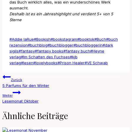
das Buch wirklich alles, was ein wunderschönes Werk
ausmacht.
Deshalb ist es ein Jahreshighlight und verdient 5+ von 5
Sterne
Schlagworte:
#
Addie laRue
#
Bookish
#
bookstagram
#
booktok
#
Buch
#
buch
rezension
#
buchblog
#
buchblogger
#
buchbloggerin
#
dark
sigils
#
fantasy
#
fantasy books
#
fantasy buch
#
Heyne
verlag
#
Im Schatten des Fuchses
#
kjb
verlag
#
lesen
#
lovelybooks
#
Prison Healer
#
VE Schwab
Beitragsnavigation
Zurück
5 Parfums für den Winter
Weiter
Lesemonat Oktober
Ähnliche Beiträge