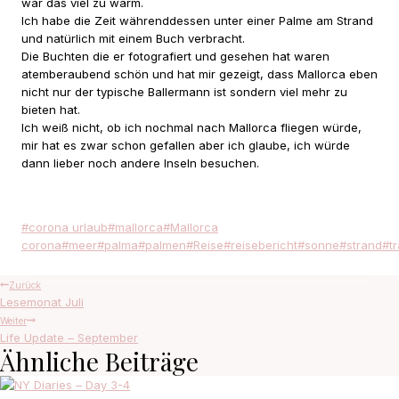
war das viel zu warm.
Ich habe die Zeit währenddessen unter einer Palme am Strand
und natürlich mit einem Buch verbracht.
Die Buchten die er fotografiert und gesehen hat waren
atemberaubend schön und hat mir gezeigt, dass Mallorca eben
nicht nur der typische Ballermann ist sondern viel mehr zu
bieten hat.
Ich weiß nicht, ob ich nochmal nach Mallorca fliegen würde,
mir hat es zwar schon gefallen aber ich glaube, ich würde
dann lieber noch andere Inseln besuchen.
Schlagworte:
#
corona urlaub
#
mallorca
#
Mallorca
corona
#
meer
#
palma
#
palmen
#
Reise
#
reisebericht
#
sonne
#
strand
#
t
Beitragsnavigation
Zurück
Lesemonat Juli
Weiter
Life Update – September
Ähnliche Beiträge