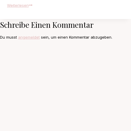
Las
Weiterlesen
Vegas
to
Schreibe Einen Kommentar
Grand
Canyon
Du musst
angemeldet
sein, um einen Kommentar abzugeben.