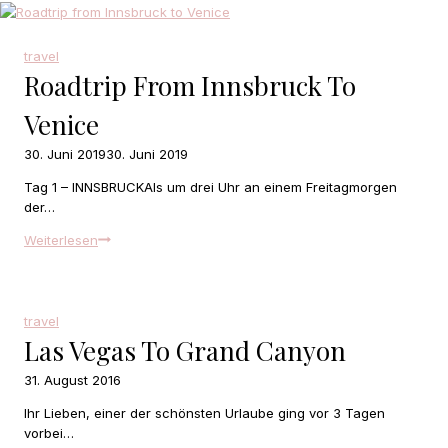
travel
Roadtrip From Innsbruck To
Venice
30. Juni 2019
30. Juni 2019
Tag 1 – INNSBRUCKAls um drei Uhr an einem Freitagmorgen
der…
Roadtrip
Weiterlesen
from
Innsbruck
to
Venice
travel
Las Vegas To Grand Canyon
31. August 2016
Ihr Lieben, einer der schönsten Urlaube ging vor 3 Tagen
vorbei…