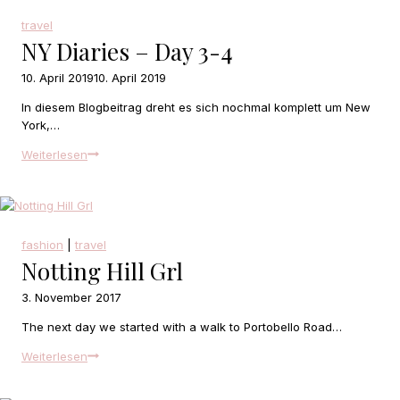
travel
NY Diaries – Day 3-4
10. April 2019
10. April 2019
In diesem Blogbeitrag dreht es sich nochmal komplett um New
York,…
NY
Weiterlesen
Diaries
–
Day
3-
4
fashion
|
travel
Notting Hill Grl
3. November 2017
The next day we started with a walk to Portobello Road…
Notting
Weiterlesen
Hill
Grl