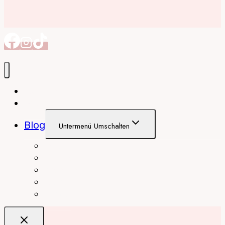
Autorin
Meine Bücher
Blog
Untermenü Umschalten
interior
Books
fashion
beauty
travel